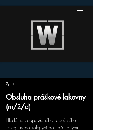
Zpět
Obsluha práškové lakovny
(m/ž/d)
Hledáme zodpovědného a pečlivého
kolegu nebo kolegyni do našeho týmu