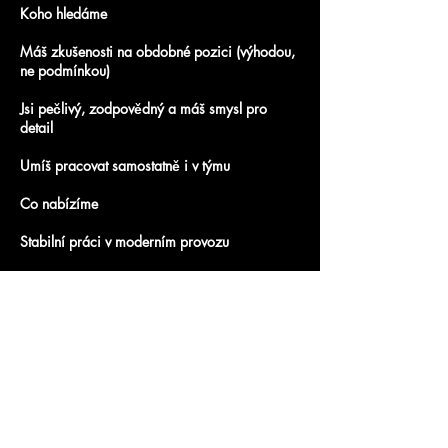
Koho hledáme
Máš zkušenosti na obdobné pozici (výhodou,
ne podmínkou)
Jsi pečlivý, zodpovědný a máš smysl pro
detail
Umíš pracovat samostatně i v týmu
Co nabízíme
Stabilní práci v moderním provozu
Přátelský kolektiv a férové pracovní podmínky
Možnost zaučení a dalšího profesního růstu
Místo výkonu práce: Horšovský Týn
Předchozí
Další